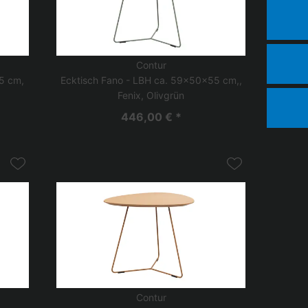
Contur
5 cm,
Ecktisch Fano - LBH ca. 59x50x55 cm,,
Fenix, Olivgrün
446,00 € *
Contur