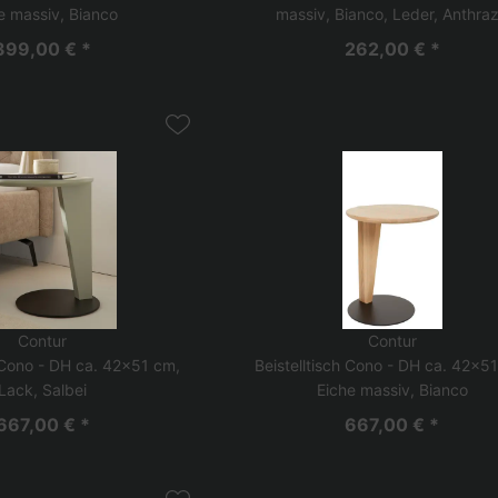
e massiv, Bianco
massiv, Bianco, Leder, Anthraz
399,00 € *
262,00 € *
Contur
Contur
h Cono - DH ca. 42x51 cm,
Beistelltisch Cono - DH ca. 42x5
Lack, Salbei
Eiche massiv, Bianco
667,00 € *
667,00 € *