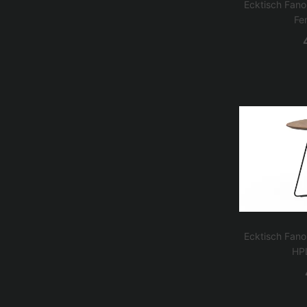
Ecktisch Fan
Fe
Ecktisch Fan
HP