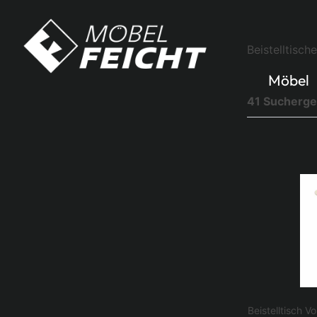
Beistelltische
Möbel
41 Sucherge
Beistelltisch V