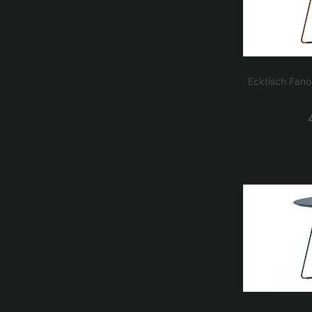
Ecktisch Fan