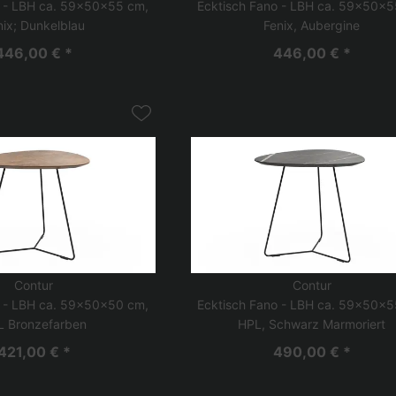
o - LBH ca. 59x50x55 cm,
Ecktisch Fano - LBH ca. 59x50x5
nix; Dunkelblau
Fenix, Aubergine
446,00 € *
446,00 € *
Contur
Contur
o - LBH ca. 59x50x50 cm,
Ecktisch Fano - LBH ca. 59x50x5
L Bronzefarben
HPL, Schwarz Marmoriert
421,00 € *
490,00 € *