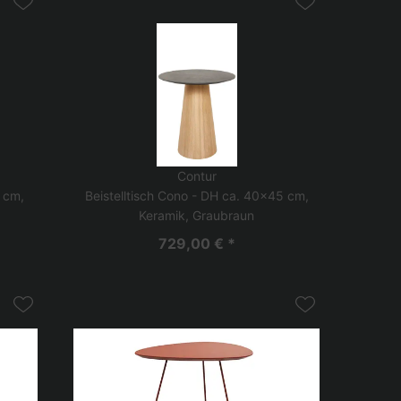
Contur
2 cm,
Beistelltisch Cono - DH ca. 40x45 cm,
Keramik, Graubraun
729,00 € *