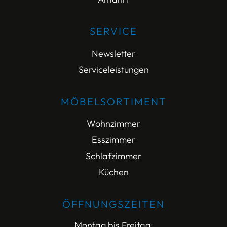
SERVICE
Newsletter
Serviceleistungen
MÖBELSORTIMENT
Wohnzimmer
Esszimmer
Schlafzimmer
Küchen
ÖFFNUNGSZEITEN
Montag bis Freitag: