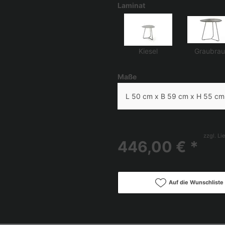
Laminat
Kiesel
Graubrau
Maße
L 50 cm x B 59 cm x H 55 cm
zzgl. Li
446,00 € *
Auf die Wunschliste