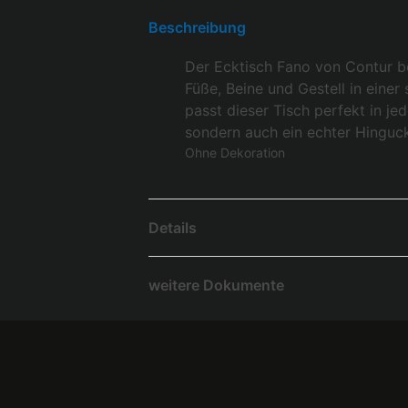
Beschreibung
Der Ecktisch Fano von Contur be
Füße, Beine und Gestell in eine
passt dieser Tisch perfekt in je
sondern auch ein echter Hingucke
Ohne Dekoration
Details
weitere Dokumente