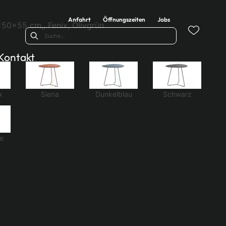
Anfahrt
Öffnungszeiten
Jobs
50x55 cm,, Fenix, Olivgrün
Kontakt
x
Siena
Dunkelblau
Schwarz
e