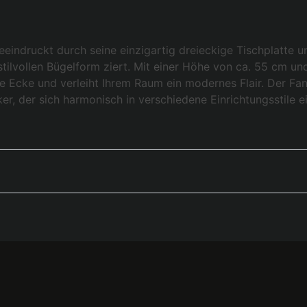
eindruckt durch seine einzigartig dreieckige Tischplatte u
r stilvollen Bügelform ziert. Mit einer Höhe von ca. 55 c
de Ecke und verleiht Ihrem Raum ein modernes Flair. Der Fano
r, der sich harmonisch in verschiedene Einrichtungsstile ei