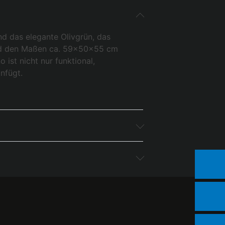
nd das elegante Olivgrün, das
m und den Maßen ca. 59x50x55 cm
 ist nicht nur funktional,
nfügt.