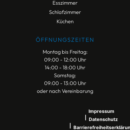
Esszimmer
Schlafzimmer
Küchen
ÖFFNUNGSZEITEN
Montag bis Freitag:
09:00 - 12:00 Uhr
14:00 - 18:00 Uhr
Samstag:
09:00 - 13:00 Uhr
oder nach Vereinbarung
Impressum
Datenschutz
Barrierefreiheitserkläru