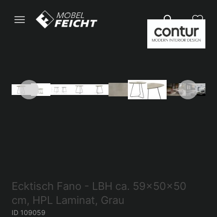
Ecktisch Fano - LBH ca. 59x50x50
cm, HPL Laminat, Grau
ID 109059