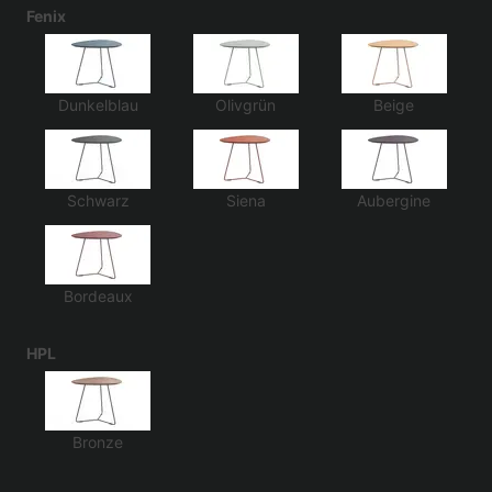
Fenix
Dunkelblau
Olivgrün
Beige
Schwarz
Siena
Aubergine
Bordeaux
HPL
Bronze