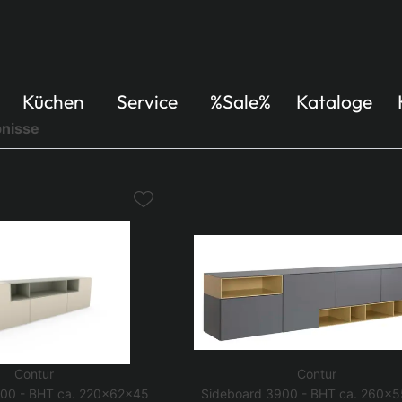
Küchen
Service
%Sale%
Kataloge
nisse
Contur
Contur
900 - BHT ca. 220x62x45
Sideboard 3900 - BHT ca. 260x