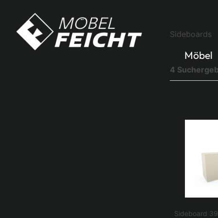
Sideboards
Möbel
4 Suchergeb
Sideboard 3