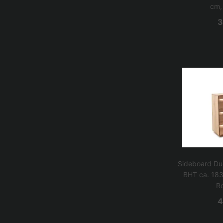
cm,
3
Sideboard Due
BHT ca. 18
Ro
4