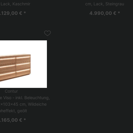
 Lack, Kaschmir
cm, Lack, Steingrau
.129,00 € *
4.990,00 € *
Contur
 Viso - inkl. Beleuchtung,
3x103x45 cm, Wildeiche
heffekt, geölt
.165,00 € *