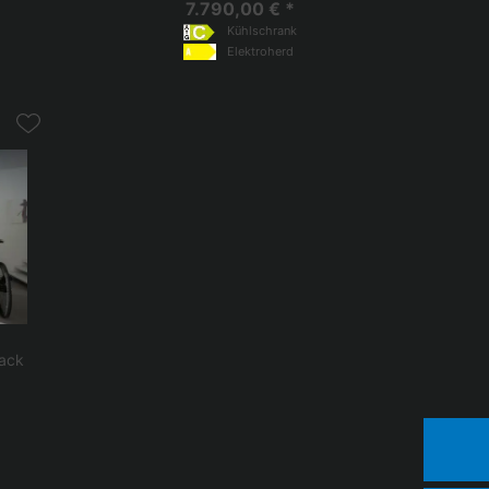
7.790,00 € *
Kühlschrank
Elektroherd
Lack