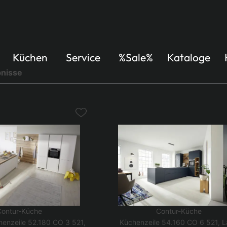
Küchen
Service
%Sale%
Kataloge
nisse
Contur-Küche
Contur-Küche
enzeile 52.180 CO 3 521,
Küchenzeile 54.160 CO 6 521, 