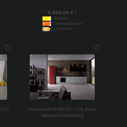
9.990,00 € *
Backofen
Dunstabzugshaube
Kühlschrank
3 521,
Küchenzeile 51.180 CO 1 519, Beton
Weißgrau Nachbildung