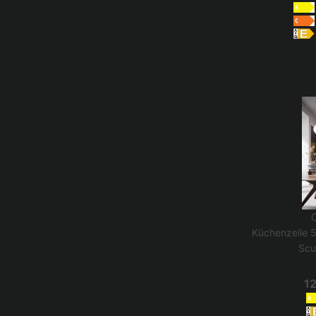
Küchenzeile 
Scu
12