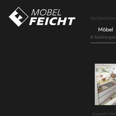
Küchenzeilen
Möbel
8 Suchergeb
Doppelte Küch