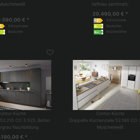
Muschelweiß
tiefblau samtmatt,
20.490,00 € *
.590,00 € *
Kühlschrank
Kühlschrank
Backofen
Backofen
Muldenlüfter
Contur-Küche
Contur-Küche
 52.210 CO 3 523, Beton
Doppelte Küchenzeile 52.180 CO 
ergrau Nachbildung
Muschelweiß
.190,00 € *