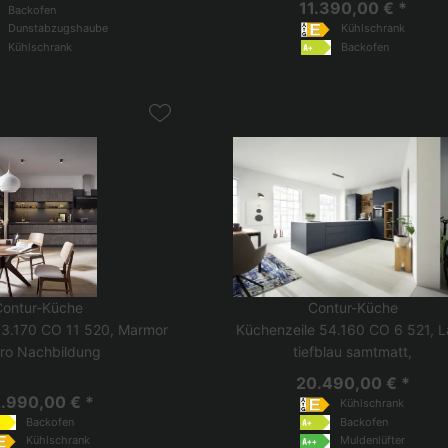
11.390,00 € *
Backofen
Dunstabzugshaube
Kühlschrank
Kühlschrank
Backofen
Contur-Küche
Contur-Küche
53.170 CO 11 520, Marmor
Küchenzeile 54.160 CO 6 521, 
ro Nachbildung
tiefblau samtmatt,
20.490,00 € *
.990,00 € *
Kühlschrank
Backofen
Backofen
Kühlschrank
Muldenlüfter