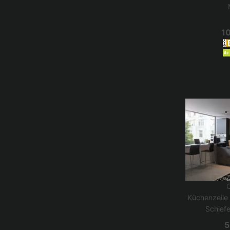
10
Küchenzeile
Schief
5