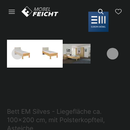
Bett EM Silves - Liegefläche ca.
100x200 cm, mit Polsterkopfteil,
Asteiche