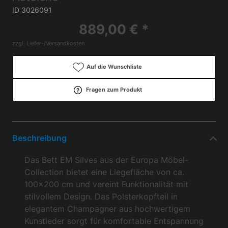
ID 3026091
889,00 € *
zzgl. Liefer-/Versandkosten
Auf die Wunschliste
Fragen zum Produkt
Beschreibung
Das Bett EM Silves aus der Europa Möbel-
Collection bietet eine Liegefläche von ca.
100x200 cm und vereint Funktionalität mit
stilvollem Design. Das Polsterkopfteil in
elegantem Champagner aus hochwertigem
Kunstleder sorgt für komfortable Entspannung