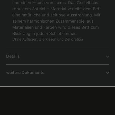
und einen Hauch von Luxus. Das Gestell aus
robustem Asteiche-Material verleiht dem Bett
eine natürliche und zeitlose Ausstrahlung. Mit
seinem harmonischen Zusammenspiel aus
Materialien und Farben wird dieses Bett zum
Blickfang in jedem Schlafzimmer.
Ohne Auflagen, Zierkissen und Dekoration
Details
weitere Dokumente