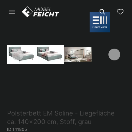
Polsterbett EM Soline - Liegefläche
ca. 140x200 cm, Stoff, grau
ID 141805