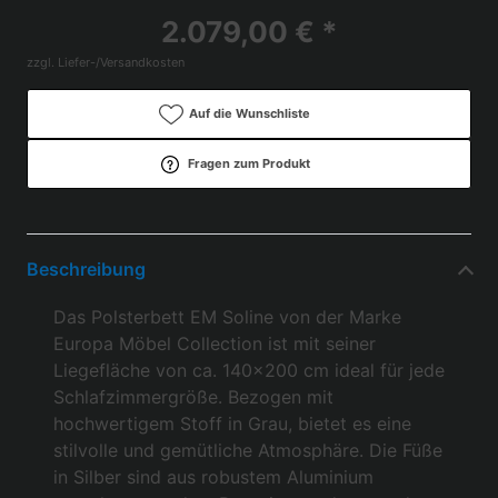
2.079,00 € *
zzgl. Liefer-/Versandkosten
Auf die Wunschliste
Fragen zum Produkt
Beschreibung
Das Polsterbett EM Soline von der Marke
Europa Möbel Collection ist mit seiner
Liegefläche von ca. 140x200 cm ideal für jede
Schlafzimmergröße. Bezogen mit
hochwertigem Stoff in Grau, bietet es eine
stilvolle und gemütliche Atmosphäre. Die Füße
in Silber sind aus robustem Aluminium