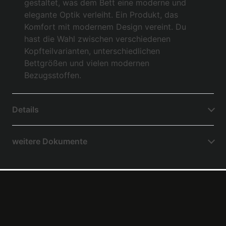
gestaltet, was dem Bett eine moderne und
elegante Optik verleiht. Ein Produkt, das
Komfort mit modernem Design vereint. Du
hast die Wahl zwischen verschiedenen
Kopfteilvarianten, unterschiedlichen
Bettgrößen und vielen modernen
Bezugsstoffen.
Details
weitere Dokumente