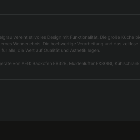
grau vereint stilvolles Design mit Funktionalität. Die große Küche b
ernes Wohnerlebnis. Die hochwertige Verarbeitung und das zeitlose 
ür alle, die Wert auf Qualität und Ästhetik legen.
engeräte von AEG: Backofen EB32B, Muldenlüfter EX80IBI, Kühlschra