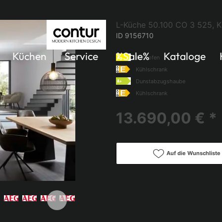
L-Küche 50.100 CO 3 525, K
ID 9156710
Küchen
Service
%Sale%
Kataloge
Backofen
Kühlschrank
Dunstabzugshaube
Kühlschrank
13.690,00 € *
Auf die Wunschliste