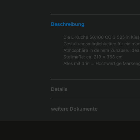
Beschreibung
Die L-Küche 50.100 CO 3 525 in Kiesel
Gestaltungsmöglichkeiten für ein mod
Atmosphäre in deinem Zuhause. Ideal f
Stellmaße: ca. 219 x 368 cm
Alles mit drin ... Hochwertige Mark
Details
weitere Dokumente