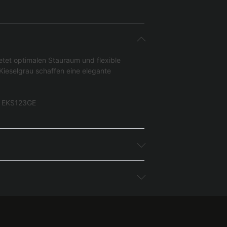
ietet optimalen Stauraum und flexible
Kieselgrau schaffen eine elegante
nk EKS123GE