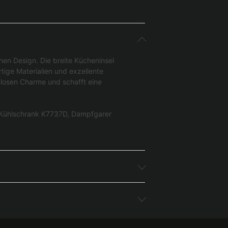
nen Design. Die breite Kücheninsel
tige Materialien und exzellente
itlosen Charme und schafft eine
, Kühlschrank K7737D, Dampfgarer