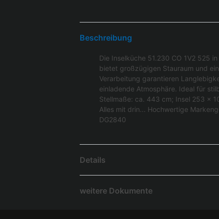
Beschreibung
Die Inselküche 51.230 CO 1V2 525 in 
bietet großzügigen Stauraum und eine
Verarbeitung garantieren Langlebigkei
einladende Atmosphäre. Ideal für stil
Stellmaße: ca. 443 cm; Insel 253 x 
Alles mit drin... Hochwertige Mark
DG2840
Details
weitere Dokumente