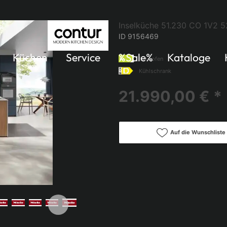
Inselküche 51.230 CO 1V2 52
ID 9156469
Küchen
Service
%Sale%
Kataloge
Backofen
Kühlschrank
21.990,00 € *
Auf die Wunschliste