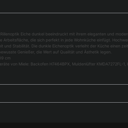
Rillenoptik Eiche dunkel beeindruckt mit ihrem eleganten und moder
 Arbeitsfläche, die sich perfekt in jede Wohnküche einfügt. Hochwer
t und Stabilität. Die dunkle Eichenoptik verleiht der Küche einen ze
bewusste Genießer, die Wert auf Qualität und Ästhetik legen.
109 cm
engeräte von Miele: Backofen H7464BPX, Muldenlüfter KMDA7272FL-1