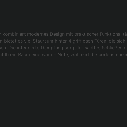
kombiniert modernes Design mit praktischer Funktionalität
 bietet es viel Stauraum hinter 4 grifflosen Türen, die si
en. Die integrierte Dämpfung sorgt für sanftes Schließen d
iht Ihrem Raum eine warme Note, während die bodenstehend
.