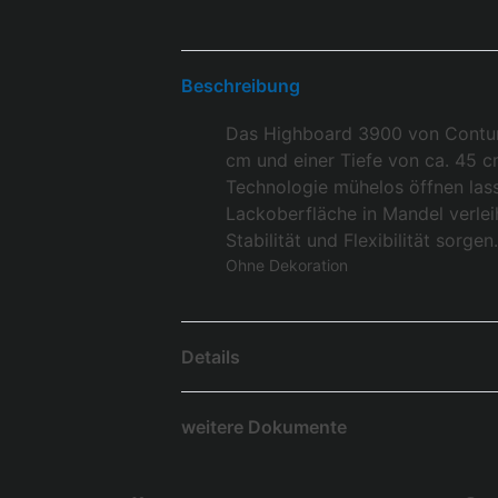
Beschreibung
Das Highboard 3900 von Contur 
cm und einer Tiefe von ca. 45 cm
Technologie mühelos öffnen lass
Lackoberfläche in Mandel verle
Stabilität und Flexibilität sorgen
Ohne Dekoration
Details
weitere Dokumente