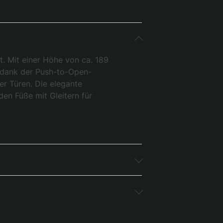
. Mit einer Höhe von ca. 189
ch dank der Push-to-Open-
er Türen. Die elegante
en Füße mit Gleitern für