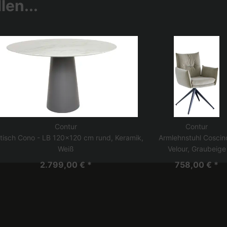
len...
Contur
Contur
tisch Cono - LB 120x120 cm rund, Keramik,
Armlehnstuhl Coscin
Weiß
Velour, Graubeige
2.799,00 € *
758,00 € *