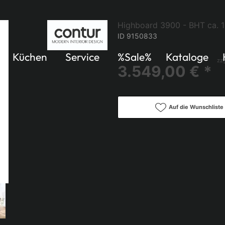
Highboard 3900 - BHT ca. 
ID 9150833
Küchen
Service
%Sale%
Kataloge
zzg
3.549,00 € *
Auf die Wunschliste