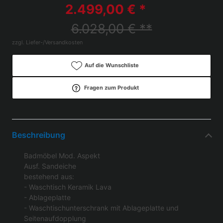
2.499,00 € *
6.028,00 € **
zzgl. Liefer-/Versandkosten
Auf die Wunschliste
Fragen zum Produkt
Beschreibung
Badmöbel Mod. Aspekt
Ausf. Sandeiche
bestehend aus:
- Waschtisch Keramik Lava
- Ablageplatte
- Waschtischunterschrank mit Ablageplatte und
Seitenaufdopplung