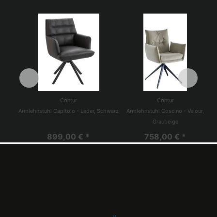
Contur
Contur
Armlehnstuhl Capitolo - Leder, Schwarz
Armlehnstuhl Coscino - Velour,
Graubeige
899,00 € *
758,00 € *