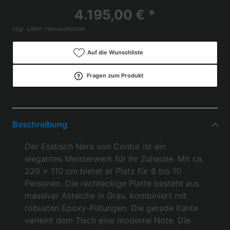
4.195,00 € *
zzgl. Liefer-/Versandkosten
Auf die Wunschliste
Fragen zum Produkt
Beschreibung
Der Esstisch Nera von Contur ist ein
elegantes Meisterwerk für Ihr Zuhause. Mit ca.
220 x 110 cm bietet er Platz für 8 bis 10
Personen. Die rechteckige Platte besteht aus
massiver Asteiche in Grau, kombiniert mit
robusten Epoxy-Füllungen. Die gerade Kante
verleiht dem Tisch eine moderne Note. Die