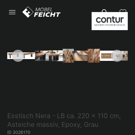
Esstisch Nera - LB ca. 220 x 110 cm,
Asteiche massiv, Epoxy, Grau
ID 3026170