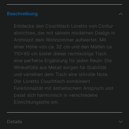
Beschreibung
Entdecke den Couchtisch Loretto von Contur
einrichten, der mit seinem modernen Design in
Anthrazit dein Wohnzimmer aufwertet. Mit
einer Höhe von ca. 32 cm und den Maßen ca.
110x60 cm bietet dieser rechteckige Tisch
eine perfekte Ergänzung für jeden Raum. Die
Winkelfüße aus Metall sorgen für Stabilität
und verleihen dem Tisch eine stilvolle Note.
Der Loretto Couchtisch kombiniert
Funktionalität mit ästhetischem Anspruch und
passt sich harmonisch in verschiedene
Einrichtungsstile ein.
Details