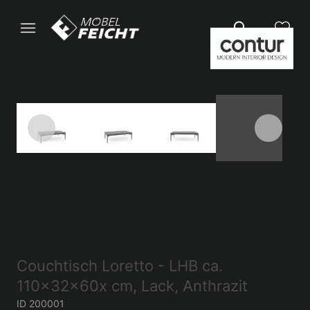
Couchtisch Loretto - LHB ca.
110x32x60x cm, Lack, Anthrazit
ID 200001