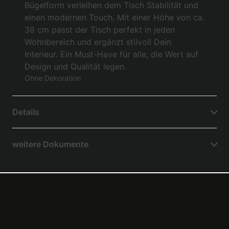
Bügelform verleihen dem Tisch Stabilität und
einen modernen Touch. Mit einer Höhe von ca.
38 cm passt der Tisch perfekt in jeden
Wohnbereich und ergänzt stilvoll Dein
Interieur. Ein Must-Have für alle, die Wert auf
Design und Qualität legen.
Ohne Dekoration
Details
weitere Dokumente