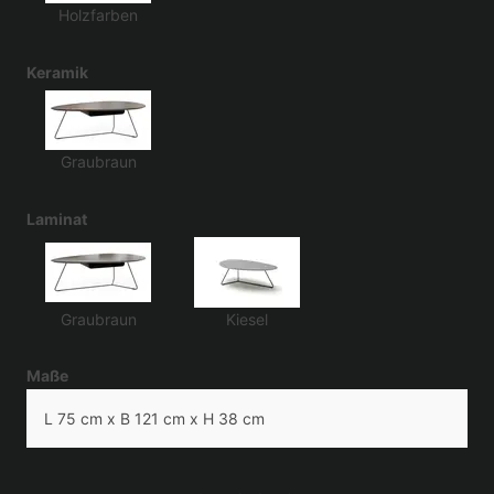
Holzfarben
Keramik
Graubraun
Laminat
Graubraun
Kiesel
Maße
L 75 cm x B 121 cm x H 38 cm