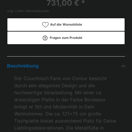
731,00 € *
zzgl. Liefer-/Versandkosten
Auf die Wunschliste
Fragen zum Produkt
Beschreibung
Der Couchtisch Fano von Contur besticht
durch sein elegantes Design und die
hochwertige Verarbeitung. Mit einer ca.
dreieckigen Platte in der Farbe Bordeaux
bringt er Stil und Modernität in Dein
Wohnzimmer. Die ca. 121x75 cm große
Tischplatte bietet ausreichend Platz für Deine
Lieblingsdekorationen. Die Metallfüße in