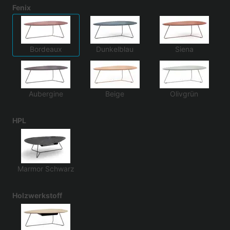
Fenix
Bordeaux
Dunkelblau
Siena
Aubergine
Beige
Olivgrün
HPL
Marmor Schwarz
Holzwerkstoff