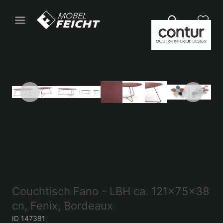
Couchtisch Fano - LBH ca. 121x75x38
cn, Fenix, Bordeaux
ID 147381