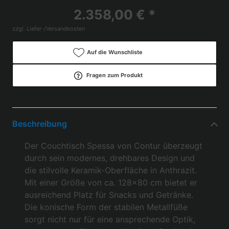
2.358,00 € *
zzgl. Liefer-/Versandkosten
Auf die Wunschliste
Fragen zum Produkt
Beschreibung
Der Couchtisch Spessa von Contur überzeugt
durch sein modernes, drehbares Design und
die stilvolle Keramik-Oberfläche in Anthrazit.
Mit einer Größe von ca. 128x80 cm bietet er
ausreichend Platz für Snacks und Getränke.
Die konische Form der stabilen Metallfüße
sorgt nicht nur für eine ansprechende Optik,