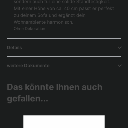
sondern auch für eine solide Standfestigkeit.
Mit einer Höhe von ca. 40 cm passt er perfekt
zu deinem Sofa und ergänzt dein
Wohnambiente harmonisch.
Ohne Dekoration
Details
weitere Dokumente
Das könnte Ihnen auch
gefallen...