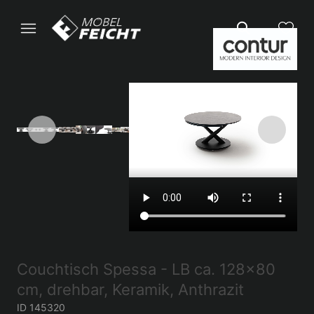
Couchtisch Spessa - LB ca. 128x80
cm, drehbar, Keramik, Anthrazit
ID 145320