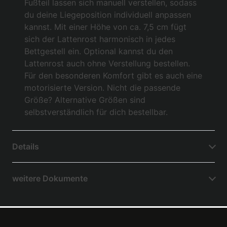
Fußteil lassen sich manuell verstellen, sodass
du deine Liegeposition individuell anpassen
kannst. Mit einer Höhe von ca. 7,5 cm fügt
sich der Lattenrost harmonisch in jedes
Bettgestell ein. Optional kannst du den
Lattenrost auch ohne Verstellung bestellen.
Für den besonderen Komfort gibt es auch eine
motorisierte Version. Nicht die passende
Größe? Alternative Größen sind
selbstverständlich für dich bestellbar.
Details
weitere Dokumente