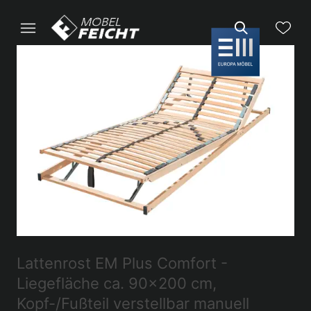
Lattenrost EM Plus Comfort -
Liegefläche ca. 90x200 cm,
Kopf-/Fußteil verstellbar manuell