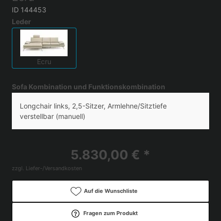
ID 144453
Leder
Ecru
Sofa Kombination und Funktionskombination
Longchair links, 2,5-Sitzer, Armlehne/Sitztiefe
verstellbar (manuell)
5.830,00 € *
zzgl. Liefer-/Versandkosten
Auf die Wunschliste
Fragen zum Produkt