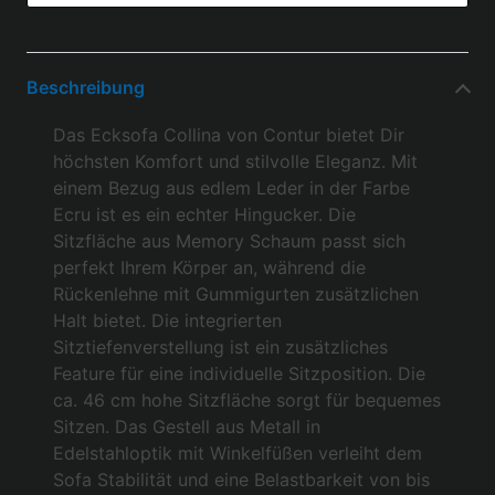
Beschreibung
Das Ecksofa Collina von Contur bietet Dir
höchsten Komfort und stilvolle Eleganz. Mit
einem Bezug aus edlem Leder in der Farbe
Ecru ist es ein echter Hingucker. Die
Sitzfläche aus Memory Schaum passt sich
perfekt Ihrem Körper an, während die
Rückenlehne mit Gummigurten zusätzlichen
Halt bietet. Die integrierten
Sitztiefenverstellung ist ein zusätzliches
Feature für eine individuelle Sitzposition. Die
ca. 46 cm hohe Sitzfläche sorgt für bequemes
Sitzen. Das Gestell aus Metall in
Edelstahloptik mit Winkelfüßen verleiht dem
Sofa Stabilität und eine Belastbarkeit von bis