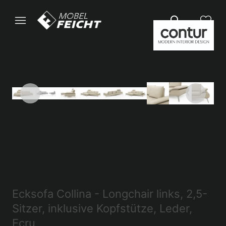
Ecksofa Collina - Longchair links, 2,5-
Sitzer, inklusive Kopfstütze, Leder,
Ecru