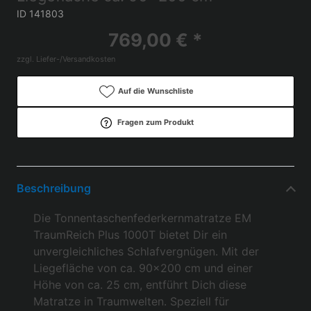
ID 141803
769,00 € *
zzgl. Liefer-/Versandkosten
Auf die Wunschliste
Fragen zum Produkt
Beschreibung
Die Tonnentaschenfederkernmatratze EM
TraumReich Plus 1000T bietet Dir ein
unvergleichliches Schlafvergnügen. Mit der
Liegefläche von ca. 90x200 cm und einer
Höhe von ca. 25 cm, entführt Dich diese
Matratze in Traumwelten. Speziell für