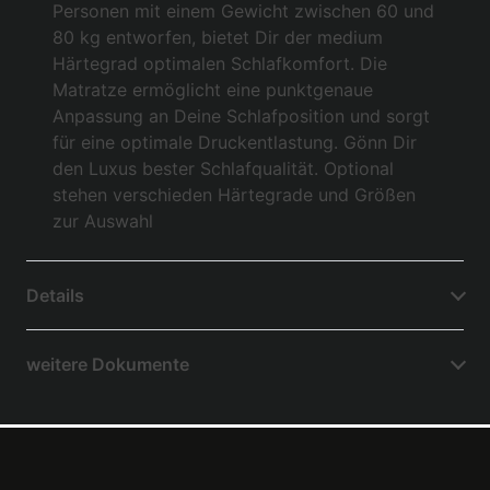
Personen mit einem Gewicht zwischen 60 und
80 kg entworfen, bietet Dir der medium
Härtegrad optimalen Schlafkomfort. Die
Matratze ermöglicht eine punktgenaue
Anpassung an Deine Schlafposition und sorgt
für eine optimale Druckentlastung. Gönn Dir
den Luxus bester Schlafqualität. Optional
stehen verschieden Härtegrade und Größen
zur Auswahl
Details
weitere Dokumente