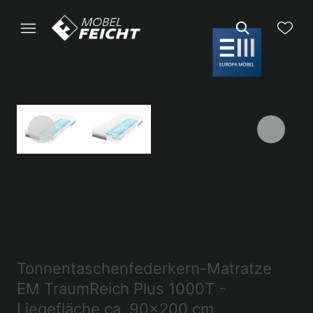
Tonnentaschenfederkern-Matratze
EM TraumReich Plus 1000T -
Liegefläche ca. 90x200 cm