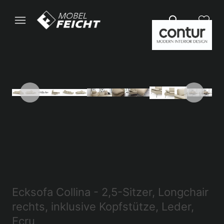
Ecksofa Collina - 2,5-Sitzer, Longchair
rechts, inklusive Kopfstütze, Leder,
Ecru