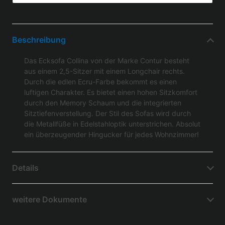
Beschreibung
Das Ecksofa Collina von der Marke Contur besteht
aus einem 2,5-Sitzer mit einem Longchair rechts.
Durch die edlen Ecru-Farbe bekommt es einen
luftigen Charakter. Es bietet einen hohen Sitzkomfort
durch den Memory Schaum und die integrierten
Sitztiefenverstellung. Der Stil des Sofas wird durch
die Metallfüße in Edelstahloptik unterstrichen. Absolut
ein überzeugender Hingucker für jedes Wohnzimmer!
Details
weitere Dokumente