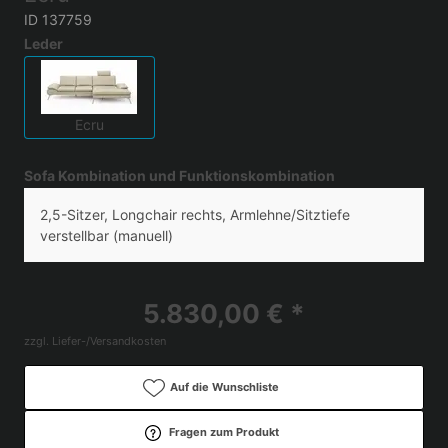
ID 137759
Leder
Ecru
Sofa Kombination und Funktionskombination
2,5-Sitzer, Longchair rechts, Armlehne/Sitztiefe
verstellbar (manuell)
5.830,00 € *
zzgl. Liefer-/Versandkosten
Auf die Wunschliste
Fragen zum Produkt