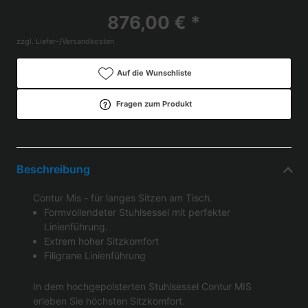
876,00 € *
zzgl. Liefer-/Versandkosten
Auf die Wunschliste
Fragen zum Produkt
Beschreibung
Contur Mis - für langes Sitzen am Tisch.
Formvollendeter Stuhlsessel mit perfekter
Linienführung.
Extrem hoher Sitzkomfort
Filigrane Linienführung
In dem hochgepolsterten Stuhlsessel Contur MIS
erleben Sie höchsten Sitzkomfort.