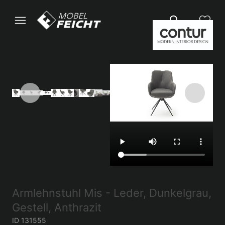
Armlehnstuhl Mis - Leder, Dunkelgrau,
Gestell, Anthrazit
ID 131555