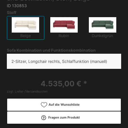
ID 130853
Stoff
Beige
Rubin
Dunkelgrün
Sofa Kombination und Funktionskombination
2-Sitzer, Longchair rechts, Schlaffunktion (manuell)
4.535,00 € *
zzgl. Liefer-/Versandkosten
Auf die Wunschliste
Fragen zum Produkt