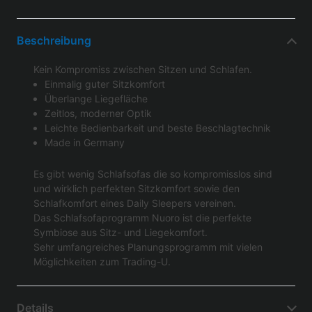
Beschreibung
Kein Kompromiss zwischen Sitzen und Schlafen.
Einmalig guter Sitzkomfort
Überlange Liegefläche
Zeitlos, moderner Optik
Leichte Bedienbarkeit und beste Beschlagtechnik
Made in Germany
Es gibt wenig Schlafsofas die so kompromisslos sind
und wirklich perfekten Sitzkomfort sowie den
Schlafkomfort eines Daily Sleepers vereinen.
Das Schlafsofaprogramm Nuoro ist die perfekte
Symbiose aus Sitz- und Liegekomfort.
Sehr umfangreiches Planungsprogramm mit vielen
Möglichkeiten zum Trading-U.
Details