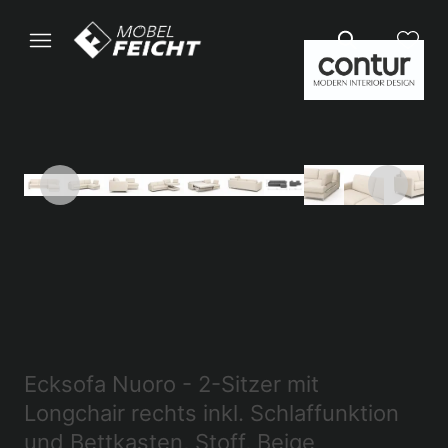
Ecksofa Nuoro - 2-Sitzer mit
Longchair rechts inkl. Schlaffunktion
und Bettkasten, Stoff, Beige