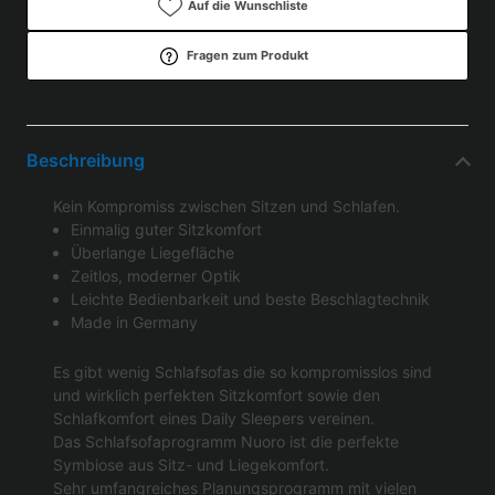
Auf die Wunschliste
Fragen zum Produkt
Beschreibung
Kein Kompromiss zwischen Sitzen und Schlafen.
Einmalig guter Sitzkomfort
Überlange Liegefläche
Zeitlos, moderner Optik
Leichte Bedienbarkeit und beste Beschlagtechnik
Made in Germany
Es gibt wenig Schlafsofas die so kompromisslos sind
und wirklich perfekten Sitzkomfort sowie den
Schlafkomfort eines Daily Sleepers vereinen.
Das Schlafsofaprogramm Nuoro ist die perfekte
Symbiose aus Sitz- und Liegekomfort.
Sehr umfangreiches Planungsprogramm mit vielen