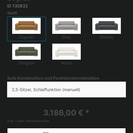
ID 130832
Stoff
Cognac
Grau
Eisblau
Olivgrün
Natur
Sofa Kombination und Funktionskombination
2,5-Sitzer, Schlaffunktion (manuell)
3.186,00 € *
zzgl. Liefer-/Versandkosten