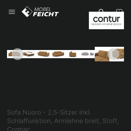
Sofa Nuoro - 2,5-Sitzer inkl.
Schlaffunktion, Armlehne breit, Stoff,
Cognac