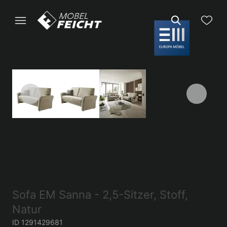
Sofa EM Sanna - 2,5-Sitzer, Stoff,
Natur
ID 1291429681