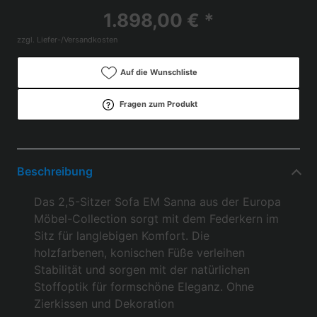
1.898,00 € *
zzgl. Liefer-/Versandkosten
Auf die Wunschliste
Fragen zum Produkt
Beschreibung
Das 2,5-Sitzer Sofa EM Sanna aus der Europa
Möbel-Collection sorgt mit dem Federkern im
Sitz für langlebigen Komfort. Die
holzfarbenen, konischen Füße verleihen
Stabilität und sorgen mit der natürlichen
Stoffoptik für formschöne Eleganz. Ohne
Zierkissen und Dekoration