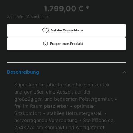
1.799,00 € *
zzgl. Liefer-/Versandkosten
Auf die Wunschliste
Fragen zum Produkt
Beschreibung
Super komfortabel Lehnen Sie sich zurück
und genießen eine Auszeit auf der
großzügigen und bequemen Polstergarnitur. •
frei im Raum platzierbar • optimaler
Sitzkomfort • stabiles Holzuntergestell •
hervorragende Verarbeitung • Stellfläche ca.
254x274 cm Kompakt und wohlgeformt