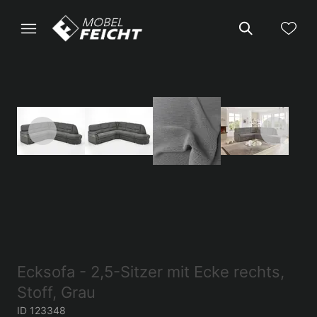
Ecksofa - 2,5-Sitzer mit Ecke rechts,
Stoff, Grau
ID 123348