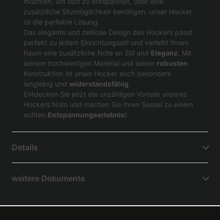
möchten, um sich zu entspannen, oder eine
zusätzliche Sitzmöglichkeit benötigen, unser Hocker
ist die perfekte Lösung.
Das elegante und zeitlose Design des Hockers passt
perfekt zu jedem Einrichtungsstil und verleiht Ihrem
Raum eine zusätzliche Note an Stil und
Eleganz
. Mit
seinem hochwertigen Material und seiner
robusten
Konstruktion ist unser Hocker auch besonders
langlebig und
widerstandsfähig
.
Entdecken Sie jetzt die unzähligen Vorteile unseres
Hockers Noto und machen Sie Ihren Sessel zu einem
echten
Entspannungserlebnis
!
Details
weitere Dokumente