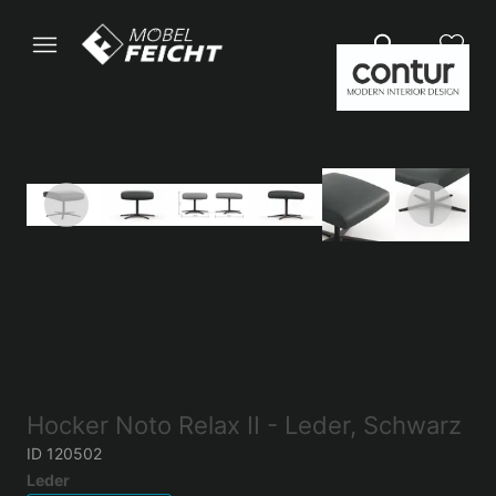
Hocker Noto Relax II - Leder, Schwarz
ID 120502
Leder