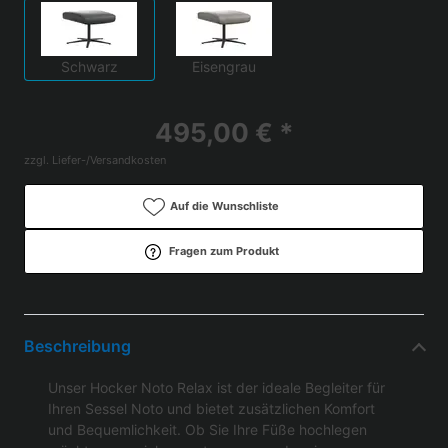
Schwarz
Eisengrau
495,00 € *
zzgl. Liefer-/Versandkosten
Auf die Wunschliste
Fragen zum Produkt
Beschreibung
Unser Hocker Noto Relax ist der ideale Begleiter für
Ihren Sessel Noto und bietet zusätzlichen Komfort
und Bequemlichkeit. Ob Sie Ihre Füße hochlegen