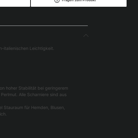
italienischen Leichtigkeit.
on hoher Stabilität bei geringerem
Perlmut. Alle Scharniere sind aus
iel Stauraum für Hemden, Blusen,
ich.