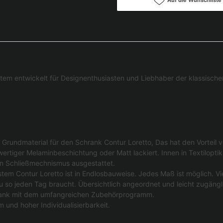
tem entwickelt für Designenthusiasten und Liebhaber der klassischen-
Grundmaterial für den Schrank Contur Loretto, Das hat den Vorteil v
rtiger Melaminbeschichtung oder Matt lackiert. Innen in Textiloptik 
n Schließmechnismus ausgestattet.
em Contur Loretto ist in Endlosbauweise. Jedes Maß ist möglich. V
 so jeden Tag braucht. Übersichtlich angeordnet und leicht zugängl
chrank mit dem umfangreichen Zubehörprogramm.
und hoher Individualisierbarkeit.