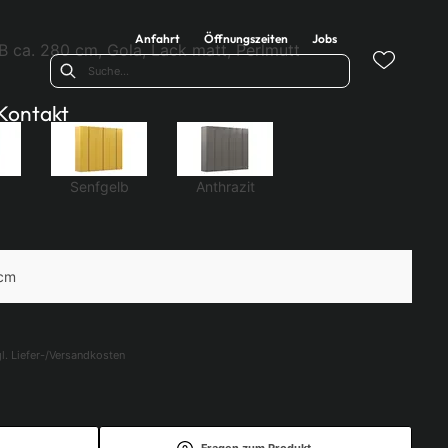
Anfahrt
Öffnungszeiten
Jobs
B ca. 280 cm, Gola, Lack matt, Perlmutt
Kontakt
Senfgelb
Anthrazit
 cm
l. Liefer-/Versandkosten
Fragen zum Produkt