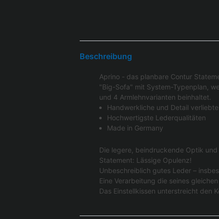
Beschreibung
Aprino - das planbare Contur Statem
"Big-Sofa" mit System-Typenplan, wel
und 4 Armlehnvarianten beinhaltet.
Handwerkliche und Detail verliebte
Hochwertigste Lederqualitäten
Made in Germany
Die legere, beindruckende Optik und d
Statement: Lässige Opulenz!
Unbeschreiblich gutes Leder – insbe
Eine Verarbeitung die seines gleichen
Das Einstellkissen unterstreicht den