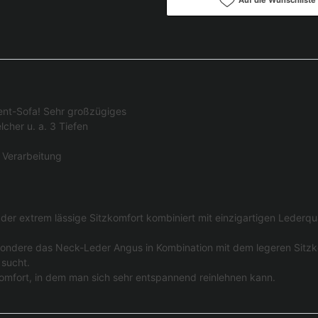
ent-Sofa! Sehr großzügiges
cher u. a. 3 Tiefen
 Verarbeitung
er extrem lässige Sitzkomfort kombiniert mit einzigartigen Lederqual
sondere das Neck-Leder Angus in Kombination mit dem legeren Sitzk
 sucht.
 Komfort, in dem man sich sehr entspannend reinlehnen kann.