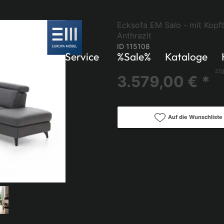
Ecksofa EM Salo - mit Kopfte
Anthrazit
ID 115108
Küchen
Service
%Sale%
Kataloge
zzg
3.579,00 € *
Auf die Wunschliste