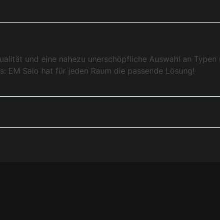
ualität und eine nahezu unerschöpfliche Auswahl an Typen
s: EM Salo hat für jeden Raum die passende Lösung!