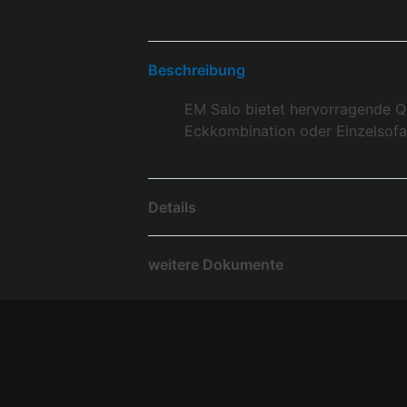
Beschreibung
EM Salo bietet hervorragende Q
Eckkombination oder Einzelsofa
Details
weitere Dokumente