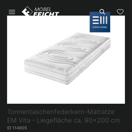
Tonnentaschenfederkern-Matratze
EM Vita - Liegefläche ca. 90x200 cm
ID 114905