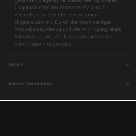
gesamten Liegefläche. Neben den optimalen
Liegenschaften der Matratze EM Vita T,
verfügt sie zudem über einen hohen
Hygienekomfort. Durch den hochwertigen
Doppeljersey-Bezug und die Anbringung eines
Klimabandes wir der Temparaturaustausch
hervorragend unterstützt.
Details
weitere Dokumente