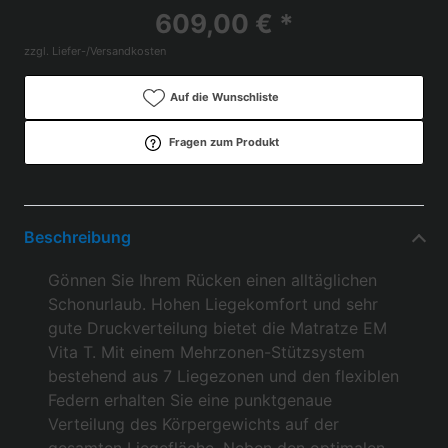
609,00 € *
zzgl. Liefer-/Versandkosten
Auf die Wunschliste
Fragen zum Produkt
Beschreibung
Gönnen Sie Ihrem Rücken einen alltäglichen
Schonurlaub. Hohen Liegekomfort und sehr
gute Druckverteilung bietet die Matratze EM
Vita T. Mit einem Mehrzonen-Stützsystem
bestehend aus 7 Liegezonen und den flexiblen
Federn erhalten Sie eine punktgenaue
Verteilung des Körpergewichts auf der