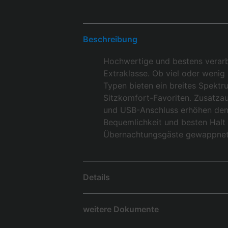
Beschreibung
Hochwertige und bestens verarbe
Extraklasse. Ob viel oder wenig
Typen bieten ein breites Spektr
Sitzkomfort-Favoriten. Zusatzau
und USB-Anschluss erhöhen den 
Bequemlichkeit und besten Halt 
Übernachtungsgäste gewappnet
Details
weitere Dokumente