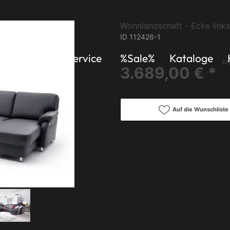
Wohnlandschaft - Ecke links
ID 112426-1
Küchen
Service
%Sale%
Kataloge
zzg
3.689,00 € *
Auf die Wunschliste