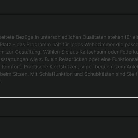
itete Bezüge in unterschiedlichen Qualitäten stehen für e
 Platz - das Programm hält für jedes Wohnzimmer die pass
um zur Gestaltung. Wählen Sie aus Kaltschaum oder Federke
sstattungen wie z. B. ein Relaxrücken oder eine Funktionsa
Komfort. Praktische Kopfstützen, super bequem zum Anlehn
beim Sitzen. Mit Schlaffunktion und Schubkästen sind Sie fü
.