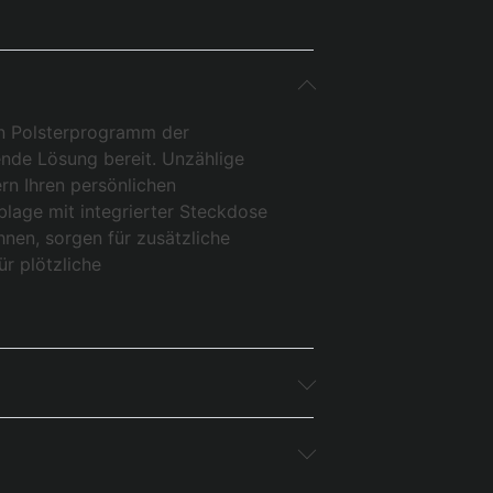
in Polsterprogramm der
ende Lösung bereit. Unzählige
rn Ihren persönlichen
blage mit integrierter Steckdose
en, sorgen für zusätzliche
r plötzliche