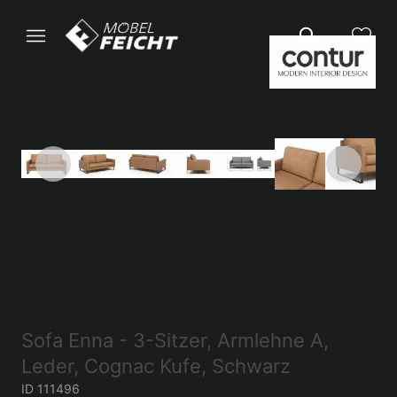
Sofa Enna - 3-Sitzer, Armlehne A,
Leder, Cognac Kufe, Schwarz
ID 111496