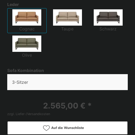
Leder
Cognac
Taupe
Schwarz
Olive
Sofa Kombination
3-Sitzer
2.565,00 € *
zzgl. Liefer-/Versandkosten
Auf die Wunschliste