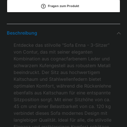
Fragen zum Produkt
Beschreibung
Entdecke das stilvolle "Sofa Enna - 3-Sitzer"
von Contur, das mit seiner eleganten
Kombination aus cognacfarbenem Leder und
schwarzem Kufengestell aus robustem Metall
beeindruckt. Der Sitz aus hochwertigem
Kaltschaum und Stahlwellenfedern bietet
optimalen Komfort, während die Rückenlehne
ebenfalls aus Kaltschaum für eine entspannte
Sitzposition sorgt. Mit einer Sitzhöhe von ca.
45 cm und einer Belastbarkeit von ca. 120 kg
verbindet dieses Sofa modernes Design mit
langlebiger Qualität. Ideal für alle, die stilvolle
Eleganz und erstklassigen Komfort schätzen.