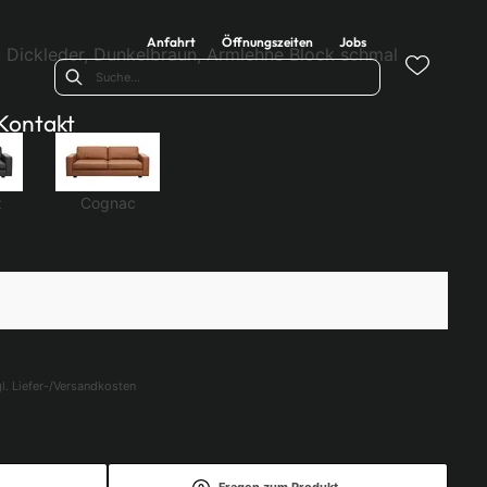
Anfahrt
Öffnungszeiten
Jobs
L, Dickleder, Dunkelbraun, Armlehne Block schmal
Kontakt
z
Cognac
l. Liefer-/Versandkosten
Fragen zum Produkt