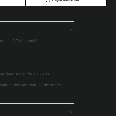
r u. a. 3 Tiefen und 3
litäten stehen für ein klares
mfort. Eine Verarbeitung die seines