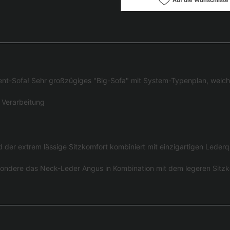
ent-Sofa! Sehr großzügiges "Big-Sofa" mit System-Typenplan, welche
 Verarbeitung
der extrem lässige Sitzkomfort kombiniert mit einzigartigen Lederqua
sondere das Neck-Leder Angus in Kombination mit dem legeren Sitzko