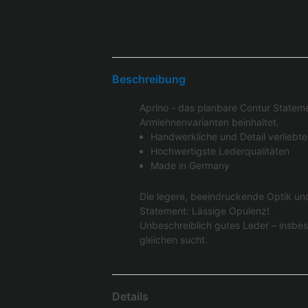
Beschreibung
Aprino - das planbare Contur Statem
Armlehnenvarianten beinhaltet.
Handwerkliche und Detail verliebte
Hochwertigste Lederqualitäten
Made in Germany
Die legere, beeindruckende Optik und 
Statement: Lässige Opulenz!
Unbeschreiblich gutes Leder – insbe
gleichen sucht.
Details