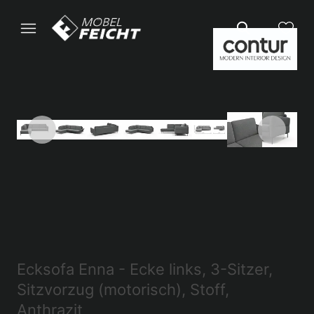
Ecksofa Enna - Ecke links, 3-Sitzer,
Sitzvorzug (motorisch), Stoff,
Anthrazit