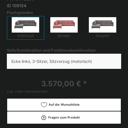
ID 109154
Flachgewebe
Anthrazit
Koralle
Graphit
Sofa Kombination und Funktionskombination
Ecke links, 3-Sitzer, Sitzvorzug (motorisch)
3.570,00 € *
zzgl. Liefer-/Versandkosten
Auf die Wunschliste
Fragen zum Produkt