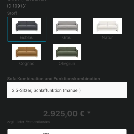
ID 109131
Stoff
Eisblau
Grau
Natur
Cognac
Olivgrün
Sofa Kombination und Funktionskombination
2,5-Sitzer, Schlaffunktion (manuell)
2.925,00 € *
zzgl. Liefer-/Versandkosten