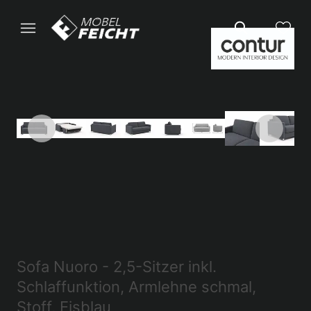
Sofa Nuoro - 2,5-Sitzer inkl.
Schlaffunktion, Armlehne schmal,
Stoff, Eisblau