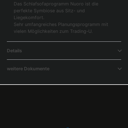
Das Schlafsofaprogramm Nuoro ist die
perfekte Symbiose aus Sitz- und
Liegekomfort.
Sehr umfangreiches Planungsprogramm mit
vielen Möglichkeiten zum Trading-U.
Details
weitere Dokumente