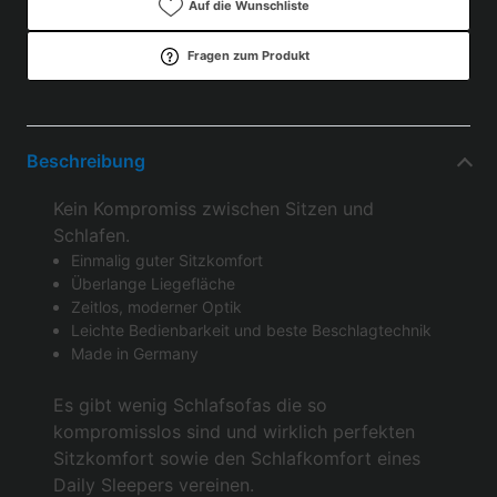
Auf die Wunschliste
Fragen zum Produkt
Beschreibung
Kein Kompromiss zwischen Sitzen und
Schlafen.
Einmalig guter Sitzkomfort
Überlange Liegefläche
Zeitlos, moderner Optik
Leichte Bedienbarkeit und beste Beschlagtechnik
Made in Germany
Es gibt wenig Schlafsofas die so
kompromisslos sind und wirklich perfekten
Sitzkomfort sowie den Schlafkomfort eines
Daily Sleepers vereinen.