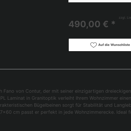
zzgl. L
490,00 € *
Auf die Wunschliste
Fano von Contur, der mit seiner einzigartigen dreieckigen
L Laminat in Granitoptik verleiht Ihrem Wohnzimmer einen 
rakteristischen Bügelbeinen sorgt für Stabilität und Langleb
x60 cm passt er perfekt in jede Wohnzimmerecke. Ideal für