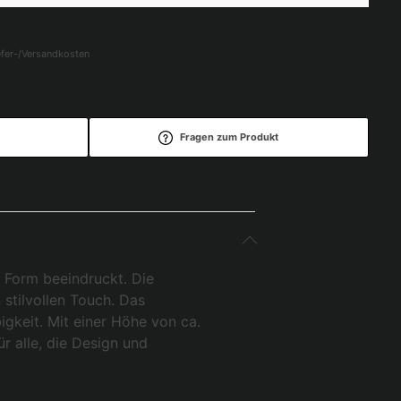
iefer-/Versandkosten
Fragen zum Produkt
 Form beeindruckt. Die
stilvollen Touch. Das
igkeit. Mit einer Höhe von ca.
 alle, die Design und