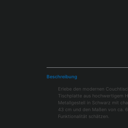
Beschreibung
Erlebe den modernen Couchtisch 
Tischplatte aus hochwertigem HP
Metallgestell in Schwarz mit cha
43 cm und den Maßen von ca. 67
Funktionalität schätzen.