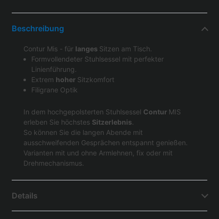
Beschreibung
Contur Mis - für
langes
Sitzen am Tisch.
Formvollendeter Stuhlsessel mit perfekter
Linienführung.
Extrem
hoher
Sitzkomfort
Filigrane Optik
In dem hochgepolsterten Stuhlsessel
Contur
MIS
erleben Sie höchstes
Sitzerlebnis
.
So können Sie die langen Abende mit
ausschweifenden Gesprächen entspannt genießen.
Varianten mit und ohne Armlehnen, fix oder mit
Drehmechanismus.
Details