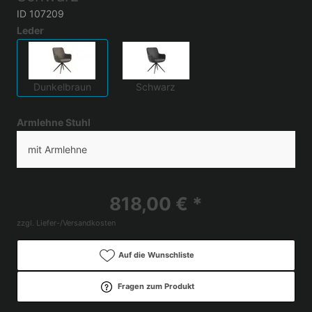
ID 107209
Leder
Dunkelbraun
Schwarz
Armlehne Stuhl
mit Armlehne
818,00 € *
zzgl. Liefer-/Versandkosten
Auf die Wunschliste
Fragen zum Produkt