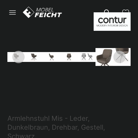
Armlehnstuhl Mis - Leder,
Dunkelbraun, Drehbar, Gestell,
Schwarz