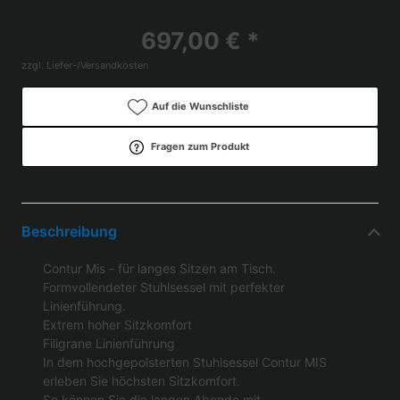
697,00 € *
zzgl. Liefer-/Versandkosten
Auf die Wunschliste
Fragen zum Produkt
Beschreibung
Contur Mis - für langes Sitzen am Tisch.
Formvollendeter Stuhlsessel mit perfekter
Linienführung.
Extrem hoher Sitzkomfort
Filigrane Linienführung
In dem hochgepolsterten Stuhlsessel Contur MIS
erleben Sie höchsten Sitzkomfort.
So können Sie die langen Abende mit