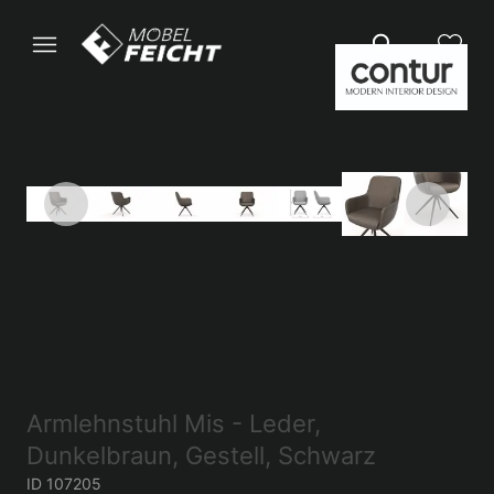
Armlehnstuhl Mis - Leder,
Dunkelbraun, Gestell, Schwarz
ID 107205