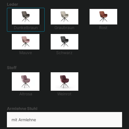
Leder
Dunkelbraun
Graubraun
Rost
Mauve
Schwarz
Stoff
Altrosa
Weinrot
Armlehne Stuhl
mit Armlehne