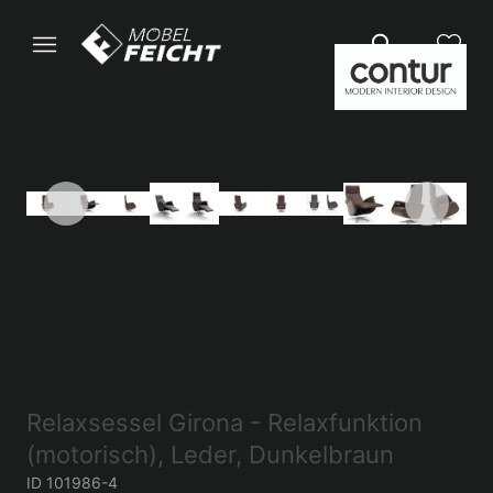
Relaxsessel Girona - Relaxfunktion
(motorisch), Leder, Dunkelbraun
ID 101986-4