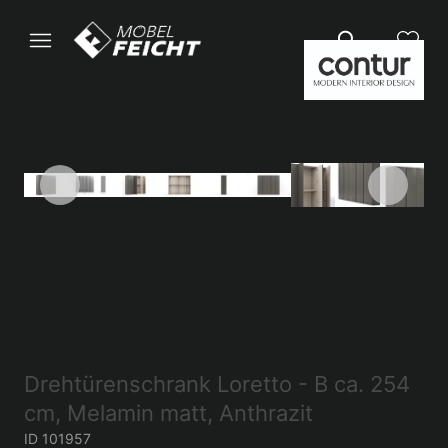
Drehtürenschrank Loretto - B ca. 254
cm, Melamin matt, Anthrazit
ID 101957