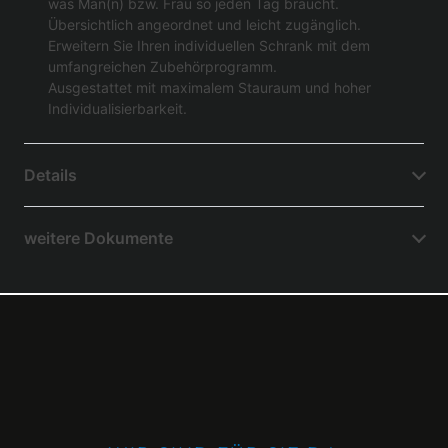
was Man(n) bzw. Frau so jeden Tag braucht.
Übersichtlich angeordnet und leicht zugänglich.
Erweitern Sie Ihren individuellen Schrank mit dem
umfangreichen Zubehörprogramm.
Ausgestattet mit maximalem Stauraum und hoher
Individualisierbarkeit.
Details
weitere Dokumente