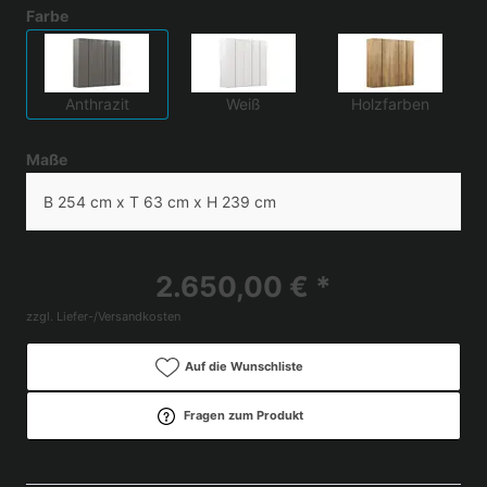
Farbe
Anthrazit
Weiß
Holzfarben
Maße
B 254 cm x T 63 cm x H 239 cm
2.650,00 € *
zzgl. Liefer-/Versandkosten
Auf die Wunschliste
Fragen zum Produkt