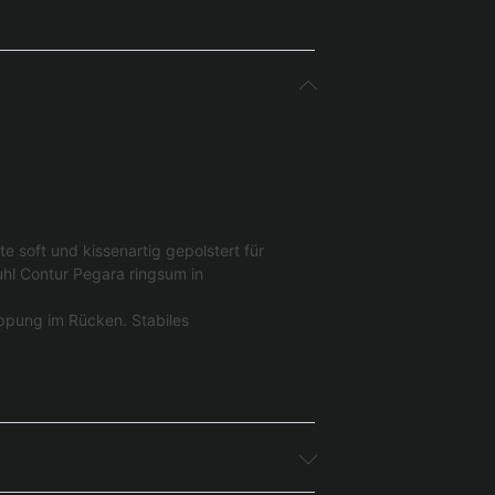
 soft und kissenartig gepolstert für
uhl Contur Pegara ringsum in
ppung im Rücken. Stabiles