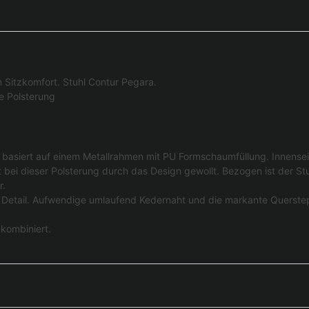
Sitzkomfort. Stuhl Contur Pegara.
e Polsterung
basiert auf einem Metallrahmen mit PU Formschaumfüllung. Innenseite
t bei dieser Polsterung durch das Design gewollt. Bezogen ist der St
r.
m Detail. Aufwendige umlaufend Kedernaht und die markante Querste
kombiniert.