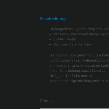
Beschreibung
Umfangreiches System mit perfektem 
Handwerkliche Verarbeitung Leger
Solides Gestell
Hochwertige Materialien
Die ergonomisch geformte Sitzschale 
komfortables Sitzen. Faltenbildung is
dunkelgrauen anschmiegsamen Lede
In der Verarbeitung steckt Liebe zu
Holzgestell in Eiche massiv.
Modernes Design mit Bequemlichkeit 
Details