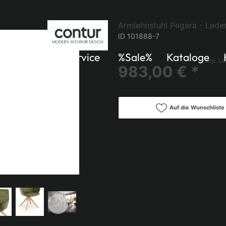
Armlehnstuhl Pegara - Leder
ID 101888-7
Küchen
Service
%Sale%
Kataloge
zzgl. Li
983,00 € *
Auf die Wunschliste