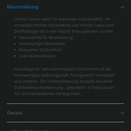
Beschreibung
Contur Cuneo steht für maximale Individualität, ein
unvergleichliches Sitzerlebnis und feinste Leder und
Stoffbezüge die in der Haptik ihres gleichen suchen.
Handwerkliche Verarbeitung
Hochwertige Materialien
Bequemer Sitzkomfort
Lose Rückenkissen
Grundlage für den komfortablen Sitzkomfort ist ein
hochwertiges Vollholzgestell. Fachgerecht verdübelt
und verleimt. Die Unterpolsterung besteht aus einer
Stahlwellenunterfederung., gepolstert in Kaltschaum
mit unterschiedlichen Härtegraden.
Details