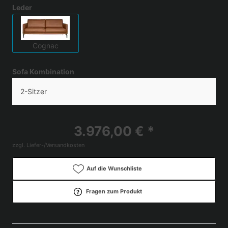
Leder
Cognac
Sofa Kombination
2-Sitzer
3.976,00 € *
zzgl. Liefer-/Versandkosten
Auf die Wunschliste
Fragen zum Produkt