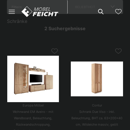
Filtern
BELIEBTHEIT
Schränke
2 Suchergebnisse
Europa Möbel
Contur
Wohnwand EM Aveiro - mit
Schrank Due Viso - inkl.
Wandboard, Beleuchtung,
Beleuchtung, BHT ca. 63x200x40
Rückwandschroppung,
cm, Wildeiche massiv, geölt