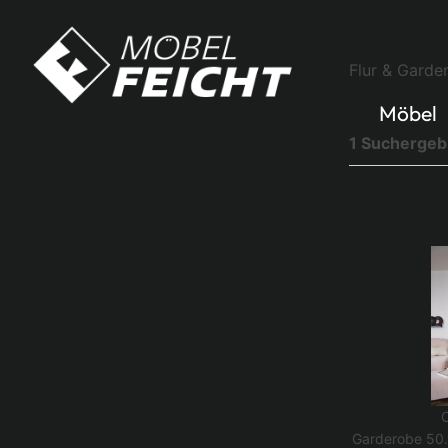
Flur & Garde
Möbel
1 Suchergeb
Garderobe 50.