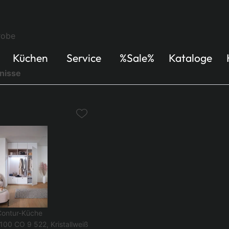
robe
Küchen
Service
%Sale%
Kataloge
nisse
Contur-Küche
100 CO 9 522, Kristallweiß