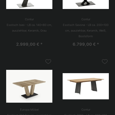
Contur
Contur
Esstisch Iseo - LB ca. 140x80 cm,
Esstisch Savona - LB ca. 200x100
ausziehbar, Keramik, Grau
cm, ausziehbar, Keramik, Weiß,
Bootsform
2.999,00 € *
6.799,00 € *
Europa Möbel
Contur