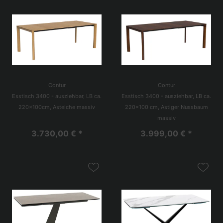
Contur
Contur
Esstisch 3400 - ausziehbar, LB ca.
Esstisch 3400 - ausziehbar, LB ca.
220x100cm, Asteiche massiv
220x100 cm, Astiger Nussbaum
massiv
3.730,00 € *
3.999,00 € *