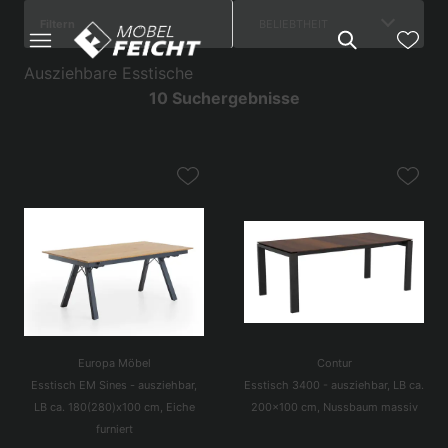
Filtern
BELIEBTHEIT
Ausziehbare Esstische
10 Suchergebnisse
Europa Möbel
Contur
Esstisch EM Sines - ausziehbar,
Esstisch 3400 - ausziehbar, LB ca.
LB ca. 180(280)x100 cm, Eiche
200x100 cm, Nussbaum massiv
furniert