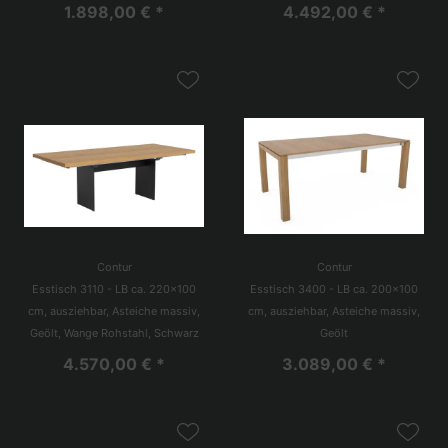
1.898,00 € *
4.492,00 € *
Contur
Contur
Esstisch 3110 - LB ca. 220x100
Esstisch 3400 - LB ca. 200x100
cm, ausziehbar, Asteiche massiv,
cm, ausziehbar, Asteiche massiv,
Geölt, Wange Rohstahl, Schwarz
Geölt
4.570,00 € *
3.089,00 € *