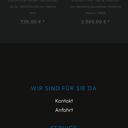
Esstisch EM Simuni - ausziehbar,
Esstisch 3100 - LB ca. 200x100
LB ca. 140(220)x90 cm, Halifax
cm, beiseitig ausziehbar, Asteiche
natur
massiv, Geölt
729,00 € *
3.585,00 € *
WIR SIND FÜR SIE DA
Kontakt
Anfahrt
SERVICE